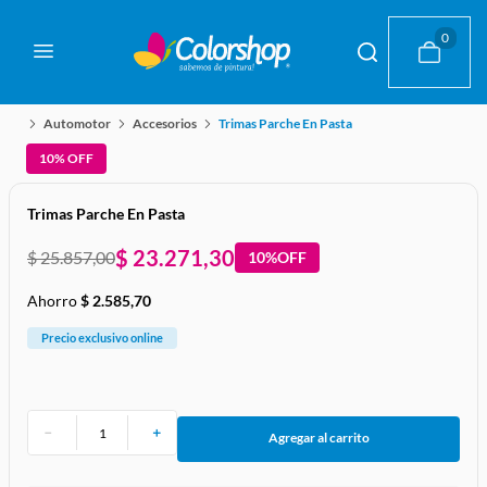
0
Automotor
Accesorios
Trimas Parche En Pasta
10%
OFF
Trimas Parche En Pasta
$
23
.
271
,
30
$
25
.
857
,
00
10%
OFF
Ahorro
$
2
.
585
,
70
Precio exclusivo online
－
＋
Agregar al carrito