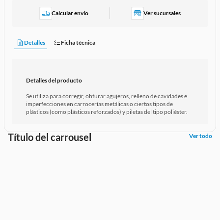
Calcular envío
Ver sucursales
Detalles
Ficha técnica
Detalles del producto
Se utiliza para corregir, obturar agujeros, relleno de cavidades e
imperfecciones en carrocerías metálicas o ciertos tipos de
plásticos (como plásticos reforzados) y piletas del tipo poliéster.
Título del carrousel
Ver todo