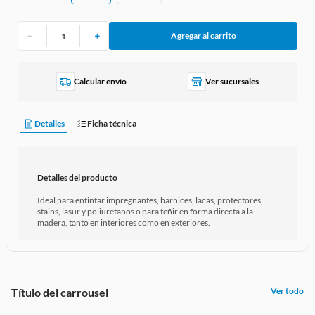
－
＋
Agregar al carrito
Calcular envío
Ver sucursales
Detalles
Ficha técnica
Detalles del producto
Ideal para entintar impregnantes, barnices, lacas, protectores,
stains, lasur y poliuretanos o para teñir en forma directa a la
madera, tanto en interiores como en exteriores.
Título del carrousel
Ver todo