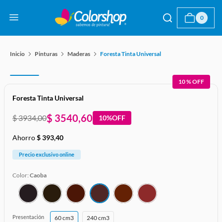
0
Pinturas
Maderas
Foresta Tinta Universal
10 %
OFF
Foresta Tinta Universal
$
3540
,
60
$
3934
,
00
10%
OFF
Ahorro
$
393
,
40
Precio exclusivo online
Color:
Caoba
Presentación
60 cm3
240 cm3