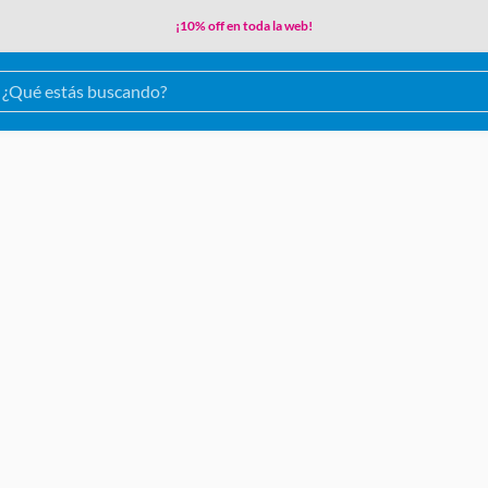
¡10% off en toda la web!
ué estás buscando?
TÉRMINOS MÁS BUSCADOS
1
.
latex interior
2
.
recublock
3
.
esmalte sintetico
4
.
membrana liquida
5
.
pintura interior
6
.
enduido
7
.
sinteplast
8
.
recuplast
9
.
revestimiento texturado