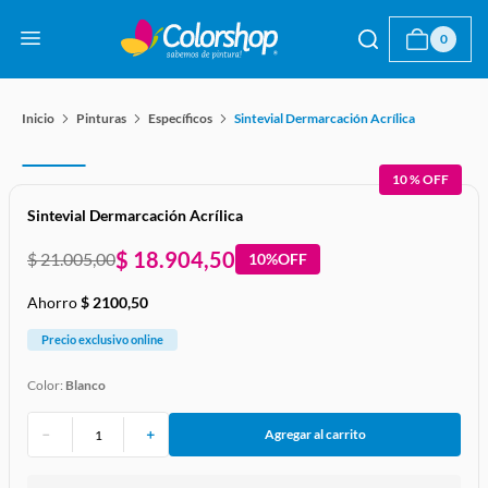
0
Pinturas
Específicos
Sintevial Dermarcación Acrílica
10 %
OFF
Sintevial Dermarcación Acrílica
$
18
.
904
,
50
$
21
.
005
,
00
10%
OFF
Ahorro
$
2100
,
50
Precio exclusivo online
Color:
Blanco
－
＋
Agregar al carrito