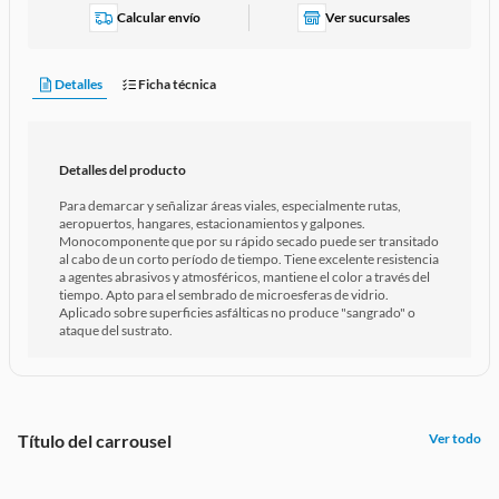
Calcular envío
Ver sucursales
Detalles
Ficha técnica
Detalles del producto
Para demarcar y señalizar áreas viales, especialmente rutas,
aeropuertos, hangares, estacionamientos y galpones.
Monocomponente que por su rápido secado puede ser transitado
al cabo de un corto período de tiempo. Tiene excelente resistencia
a agentes abrasivos y atmosféricos, mantiene el color a través del
tiempo. Apto para el sembrado de microesferas de vidrio.
Aplicado sobre superficies asfálticas no produce "sangrado" o
ataque del sustrato.
Título del carrousel
Ver todo